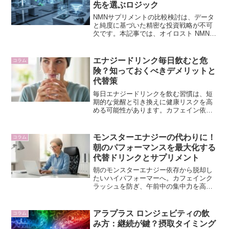
先を選ぶロジック
NMNサプリメントの比較検討は、データ
と純度に基づいた精密な投資戦略が不可
欠です。本記事では、オイロスト NMN
プラチナムがなぜプレシジョン・エイジ
ング・ストラテジストに選ばれるのか、
他社製品との客観的な比較を通じて徹底
エナジードリンク毎日飲むと危
コラム
解説します。あなたの生涯パフォーマン
険？知っておくべきデメリットと
スを最大化するNMN選びの指標となるで
代替策
しょう。
毎日エナジードリンクを飲む習慣は、短
期的な覚醒と引き換えに健康リスクを高
める可能性があります。カフェイン依
存、睡眠障害、糖分過多など、知ってお
くべきデメリットと、持続可能なパフォ
ーマンスを支える代替策をバイオハック
モンスターエナジーの代わりに！
コラム
視点で解説します。
朝のパフォーマンスを最大化する
代替ドリンクとサプリメント
朝のモンスターエナジー依存から脱却し
たいハイパフォーマーへ。カフェインク
ラッシュを防ぎ、午前中の集中力を高め
る科学的根拠に基づいた代替ドリンクと
サプリメントを解説します。
アラプラス ロンジェビティの飲
コラム
み方：継続が鍵？摂取タイミング