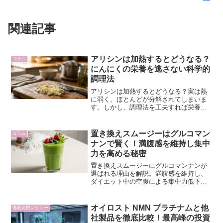
関連記事
アリシンは加熱するとどうなる？
コラム
にんにくの栄養を逃さない科学的
調理法
アリシンは加熱するとどうなる？実は熱
に弱く、ほとんどが分解されてしまいま
す。しかし、調理法を工夫すれば栄養を
最大限に活かせます。この記事では、に
んにくの栄養を逃さない科学的な加熱方
法と、効率的にアリシンを摂取する秘訣
置き換えスムージーはグルコマン
コラム
を解説します。
ナンで賢く！満腹感を維持し集中
力を高める秘密
置き換えスムージーにグルコマンナンが
選ばれる理由を解説。満腹感を維持し、
ダイエット中の空腹による集中力低下を
防ぐ秘訣を知り、効率的なボディメイク
を始めましょう。
オイロスト NMN プラチナムと他
徹底比較レビュー
社製品を徹底比較！最高峰の投資