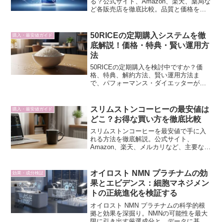
る？公式サイト、Amazon、楽天、薬局な
ど各販売店を徹底比較。品質と価格を両
立する最も賢い購入方法を、バイオハッ
クの視点で解説します。
50RICEの定期購入システムを徹
購入・最安値ガイド
底解説！価格・特典・賢い運用方
法
50RICEの定期購入を検討中ですか？価
格、特典、解約方法、賢い運用方法ま
で、パフォーマンス・ダイエッターが知
るべき情報を網羅。食生活の最適化をサ
ポートします。
スリムストンコーヒーの最安値は
購入・最安値ガイド
どこ？お得な買い方を徹底比較
スリムストンコーヒーを最安値で手に入
れる方法を徹底解説。公式サイト、
Amazon、楽天、メルカリなど、主要な購
入ルートを比較し、最もお得な買い方と
注意点をお伝えします。損せず効率的に
始めたい方へ。
オイロスト NMN プラチナムの効
効果・成分検証
果とエビデンス：細胞マネジメン
トの正統進化を検証する
オイロスト NMN プラチナムの科学的根
拠と効果を深掘り。NMNの可能性を最大
限に引き出す厳選成分と、データに基づ