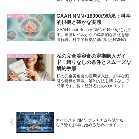
いたエビデンスを精密な細胞マネージャ
ーの視点から解説します。
GAAH NMN+18000の効果：科学
効果・成分検証
的根拠と確かな実感
GAAH Inner Beauty NMN+18000がもたら
す、細胞レベルからの革新的な変化を徹
底解説。科学的根拠に基づいたNMNの働
きと、エグゼクティブが実感する確かな
効果をご紹介します。
私の完全美容食の定期購入ガイ
購入・最安値ガイド
ド！縛りなしの条件とスムーズな
解約手順
私の完全美容食の定期購入は、お得な割
引や特典が満載。解約方法も縛りなしで
簡単です。賢く続けるためのメリット・
デメリットや注意点を徹底解説し、あな
たのインナービューティーをサポートし
ます。
オイロスト NMN プラチナムを試すな
ら？賢くお得に始めるためのポイント