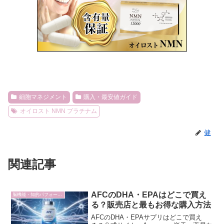
細胞マネジメント
購入・最安値ガイド
オイロスト NMN プラチナム
健
関連記事
AFCのDHA・EPAはどこで買え
脳機能・知的パフォーマンス
る？販売店と最もお得な購入方法
AFCのDHA・EPAサプリはどこで買え