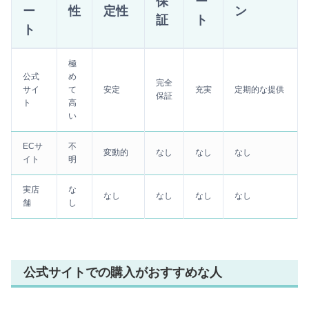
保
ー
ー
性
定性
ン
証
ト
ト
極
公式
め
完全
サイ
て
安定
充実
定期的な提供
保証
ト
高
い
ECサ
不
変動的
なし
なし
なし
イト
明
実店
な
なし
なし
なし
なし
舗
し
公式サイトでの購入がおすすめな人