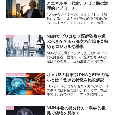
とエネルギー代謝、アミノ酸の論
理的アプローチ
40代からの「夕方のスタミナ切れ」は加
齢によるエネルギー代謝の低下が原因か
もしれません。ミトコンドリアに着目し
たアミノ酸による論理的なアプローチ
で、若々しい活力を取り戻す方法を解説
します。
NMNサプリはなぜ医師監修を選
コラム
ぶべきか？玉石混交の市場を見極
めるロジカルな基準
NMNサプリ選びで失敗したくない40〜60
代の経営者・投資家へ。医師監修NMNが
選ばれる理由と、玉石混交の市場で本物
を見極めるための客観的・論理的な基準
を詳細に解説します。
オメガ3の科学② DHAとEPAの違
徹底比較レビュー
いとは？働きと特徴を比較解説
DHAとEPA、どちらもオメガ3ですが、そ
の働きには明確な違いがあります。本記
事では、脳のパフォーマンスに関わる
DHAと、血管の健康を支えるEPAの役割
を科学的根拠に基づき徹底比較。あなた
の目的に最適な成分を見極める知識を解
NMN本物の見分け方：科学的根
コラム
説します。
拠で偽物を見抜く