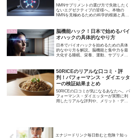
NMNサプリメントの選び方で失敗したく
ないエグゼクティブの皆様へ。本物の
NMNを見極めるための科学的根拠と具体
的なデータに基づいた見分け方を、専門
家が徹底解説します。偽物を避け、確か
な品質のNMNを選ぶためのヒントがここ
脳機能ハック！日本で始めるバイ
コラム
にあります。
オハックの具体的なやり方
日本でバイオハックを始めるための具体
的なやり方を解説。脳機能と集中力を最
大化する睡眠、栄養、運動、サプリメン
ト、メンタルハックの科学的アプローチ
を紹介します。
50RICEのリアルな口コミ・評
コラム
判！パフォーマンス・ダイエッタ
ーの検証結果まとめ
50RICEの口コミが気になるあなたへ。パ
フォーマンス・ダイエッターが実際に利
用したリアルな評判や、メリット・デメ
リットを徹底解説。食後の眠気対策や栄
養補給の実態を検証します。
エナジードリンク毎日飲むと危険？知っ