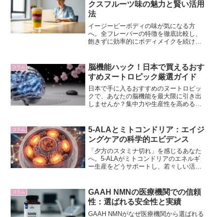
クスフルーツ味の魅力と賢い活用
法
イージービーボディの味が気になる方
へ。全フレーバーの特徴を徹底比較し、
飽きずに効率的にボディメイクを続ける
ための賢い選び方を解説。あなたの理想
をサポートします。
脳機能ハック！日本で買えるおす
コラム
すめヌートロピック厳選ガイド
日本で手に入るおすすめのヌートロピッ
クで、あなたの脳機能を最大限に引き出
しませんか？集中力や生産性を高めるた
めの科学的根拠に基づいた成分を厳選
し、ロジカル・ハイパフォーマー向けに
徹底解説。最適な選び方と効果的な活用
5-ALAとミトコンドリア：エイジ
コラム
法で、午前中の黄金時間を最適化しまし
ングケアの科学的エビデンス
ょう。
「夕方のスタミナ切れ」を感じるあなた
へ。5-ALAがミトコンドリアのエネルギ
ー生産をどうサポートし、若々しい活力
を維持するのか、科学的根拠に基づき解
説します。
GAAH NMNの医療機関での信頼
コラム
性：選ばれる安全性と実績
GAAH NMNがなぜ医療機関から選ばれる