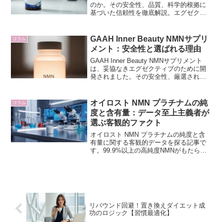
のか。その安全性、品質、科学的根拠に
基づいた信頼性を徹底解説。エグゼクテ
ィブが求める本物のNMNサプリメントの
秘密を探ります。
GAAH Inner Beauty NMNサプリ
コラム
メント：安全性と選ばれる理由
GAAH Inner Beauty NMNサプリメント
は、妥協なきエグゼクティブのために開
発されました。その安全性、厳選された
品質、そして選ばれる理由をNMNスペシ
ャリストが徹底解説。内側から輝く美し
さと活力を追求するあなたへ。
オイロスト NMN プラチナムの純
コラム
度と含有量：データ至上主義者が
選ぶ客観的ファクト
オイロスト NMN プラチナムの純度と含
有量に関する客観的データを探る記事で
す。99.9%以上の高純度NMNがもたらす
細胞マネジメントの真価を、詳細な分析
を通じて解説します。データに基づいた
賢明なサプリメント選びをサポートしま
す。
リバウンド回避！置き換えダイエット成
功のロジック【習慣最適化】