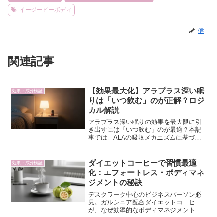
イージービーボディ
健
関連記事
【効果最大化】アラプラス深い眠
効果・成分検証
りは「いつ飲む」のが正解？ロジ
カル解説
アラプラス深い眠りの効果を最大限に引
き出すには「いつ飲む」のが最適？本記
事では、ALAの吸収メカニズムに基づ
き、ロジカルな摂取タイミングを解説。
質の高い睡眠を目指す40代・50代の方
へ。
ダイエットコーヒーで習慣最適
効果・成分検証
化：エフォートレス・ボディマネ
ジメントの秘訣
デスクワーク中心のビジネスパーソン必
見。ガルシニア配合ダイエットコーヒー
が、なぜ効率的なボディマネジメントを