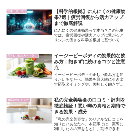
サポートするのか。その科学的なメカニ
ズムをコンサルタント視点で解説し、意
志力に頼らない習慣置き換えのロジック
【科学的根拠】にんにくの健康効
効果・成分検証
を解き明かします。
果7選｜疲労回復から活力アップ
まで徹底解説
にんにくの健康効果って本当？この記事
では、疲労回復や活力アップに繋がるア
リシンの働きを科学的根拠に基づいて徹
底解説。カフェインに頼らない本質的な
スタミナを手に入れたい方は必見です。
にんにくの持つ力を細胞レベルで解き明
イージービーボディの効果的な飲
美味しい飲み方・トラブル対策
かします。
み方｜飽きずに続けるコツと注意
点
イージービーボディの正しい飲み方を知
りたいあなたへ。効果を最大限に引き出
す摂取タイミングや、美味しく飽きずに
続けるアレンジレシピ、注意点を論理的
に解説。多忙なオフィスワーカーが集中
力を維持しつつスマートにボディメイク
私の完全美容食の口コミ・評判を
徹底比較レビュー
するための秘訣をご紹介します。
徹底検証！悪い噂の真相と期待で
きる効果・成分
「私の完全美容食」のリアルな口コミを
知りたいあなたへ。本記事では、実際に
利用した方の声をもとに、期待できる効