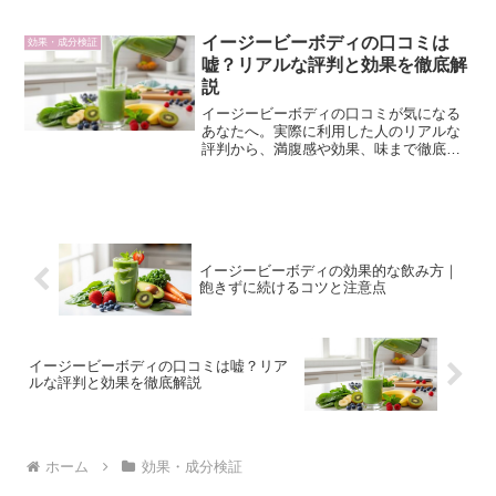
果から気になる注意点まで徹底評価。国
産無添加ソイプロテインがなぜ女性の美
容と健康をサポートするのか、成分メカ
イージービーボディの口コミは
効果・成分検証
ニズムと合わせて詳しく解説します。
嘘？リアルな評判と効果を徹底解
説
イージービーボディの口コミが気になる
あなたへ。実際に利用した人のリアルな
評判から、満腹感や効果、味まで徹底分
析。効率的なボディメイクを始めたい方
は必見です。
イージービーボディの効果的な飲み方｜
飽きずに続けるコツと注意点
イージービーボディの口コミは嘘？リア
ルな評判と効果を徹底解説
ホーム
効果・成分検証