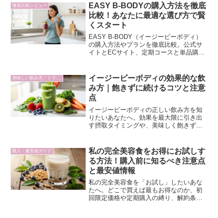
志力に頼らない習慣置き換えのロジック
EASY B-BODYの購入方法を徹底
徹底比較レビュー
を解き明かします。
比較！あなたに最適な選び方で賢
くスタート
EASY B-BODY（イージービーボディ）
の購入方法やプランを徹底比較。公式サ
イトとECサイト、定期コースと単品購入
のメリット・デメリットを解説し、多忙
なあなたが効率的にボディメイクを続け
るための最適な選び方をご紹介します。
イージービーボディの効果的な飲
美味しい飲み方・トラブル対策
み方｜飽きずに続けるコツと注意
点
イージービーボディの正しい飲み方を知
りたいあなたへ。効果を最大限に引き出
す摂取タイミングや、美味しく飽きずに
続けるアレンジレシピ、注意点を論理的
に解説。多忙なオフィスワーカーが集中
力を維持しつつスマートにボディメイク
私の完全美容食をお得にお試しす
購入・最安値ガイド
するための秘訣をご紹介します。
る方法！購入前に知るべき注意点
と最安値情報
私の完全美容食を「お試し」したいあな
たへ。どこで買えば最もお得なのか、初
回限定価格や定期購入の縛り、解約条件
まで徹底解説します。購入前に知ってお
くべき注意点もまとめています。