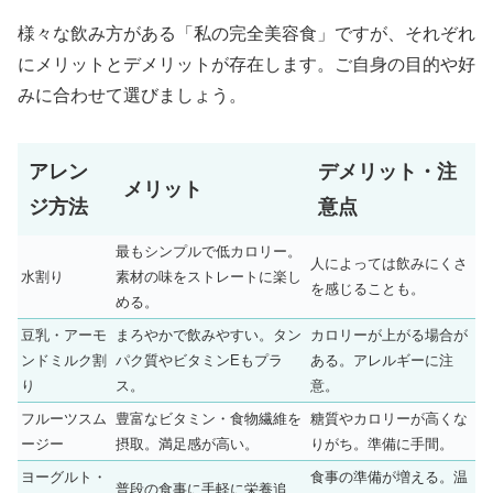
様々な飲み方がある「私の完全美容食」ですが、それぞれ
にメリットとデメリットが存在します。ご自身の目的や好
みに合わせて選びましょう。
アレン
デメリット・注
メリット
ジ方法
意点
最もシンプルで低カロリー。
人によっては飲みにくさ
水割り
素材の味をストレートに楽し
を感じることも。
める。
豆乳・アーモ
まろやかで飲みやすい。タン
カロリーが上がる場合が
ンドミルク割
パク質やビタミンEもプラ
ある。アレルギーに注
り
ス。
意。
フルーツスム
豊富なビタミン・食物繊維を
糖質やカロリーが高くな
ージー
摂取。満足感が高い。
りがち。準備に手間。
ヨーグルト・
食事の準備が増える。温
普段の食事に手軽に栄養追