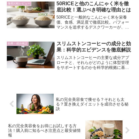
50RICEと他のこんにゃく米を徹
徹底比較レビュー
底比較！選ぶべき明確な理由とは
50RICEと一般的なこんにゃく米を栄養
価、食感、満足度で徹底比較。パフォー
マンスを追求するデスクワーカーが、な
ぜ50RICEを選ぶべきか明確な理由を解説
します。
スリムストンコーヒーの成分と効
効果・成分検証
果：科学的エビデンスを徹底解説
スリムストンコーヒーの主要な成分アプ
ローチと、それらがどのように体型管理
をサポートするのかを科学的根拠に基づ
いて解説します。忙しいあなたの習慣
に、賢い選択を。
私の完全美容食で痩せる？それとも太
る？置き換えダイエットを成功させる秘
訣
私の完全美容食をお得にお試しする方
法！購入前に知るべき注意点と最安値情
報