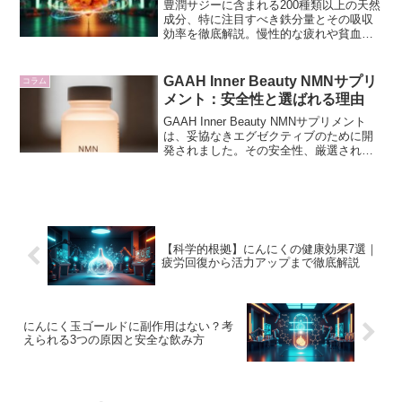
豊潤サジーに含まれる200種類以上の天然
成分、特に注目すべき鉄分量とその吸収
効率を徹底解説。慢性的な疲れや貧血に
悩む方が、なぜ豊潤サジーで細胞レベル
の活力を実感できるのか、その科学的根
拠とバイオハック視点から深掘りしま
GAAH Inner Beauty NMNサプリ
コラム
す。
メント：安全性と選ばれる理由
GAAH Inner Beauty NMNサプリメント
は、妥協なきエグゼクティブのために開
発されました。その安全性、厳選された
品質、そして選ばれる理由をNMNスペシ
ャリストが徹底解説。内側から輝く美し
さと活力を追求するあなたへ。
【科学的根拠】にんにくの健康効果7選｜
疲労回復から活力アップまで徹底解説
にんにく玉ゴールドに副作用はない？考
えられる3つの原因と安全な飲み方