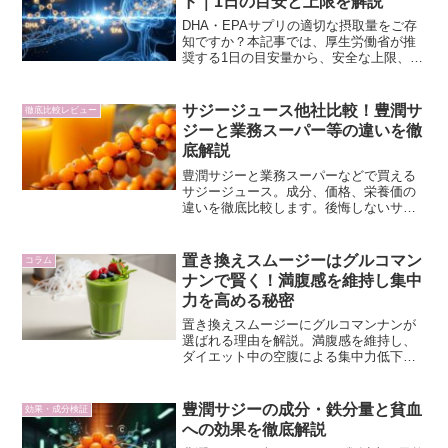
ド｜1日の目安と上限を解説
DHA・EPAサプリの適切な摂取量をご存
知ですか？本記事では、厚生労働省が推
奨する1日の目安量から、安全な上限、そ
して目的別の摂取量までを科学的根拠に
基づき徹底解説。あなたの健康最適化を
サポートします。
サジージュース他社比較！豊潤サ
徹底比較レビュー
ジーと業務スーパー等の違いを徹
底解説
豊潤サジーと業務スーパーなどで買える
サジージュース。成分、価格、栄養価の
違いを徹底比較します。後悔しないサジ
ー選びで、あなたの健康をサポートする
最適な一本を見つけましょう。
置き換えスムージーはグルコマン
コラム
ナンで賢く！満腹感を維持し集中
力を高める秘密
置き換えスムージーにグルコマンナンが
選ばれる理由を解説。満腹感を維持し、
ダイエット中の空腹による集中力低下を
防ぐ秘訣を知り、効率的なボディメイク
を始めましょう。
豊潤サジーの成分・鉄分量と貧血
効果・成分検証
への効果を徹底解説