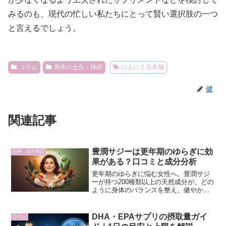
みるのも、現代の忙しい私たちにとって賢い選択肢の一つ
と言えるでしょう。
コラム
身体の土台・持続
にんにく玉本舗
健
関連記事
豊潤サジーは更年期のゆらぎに効
効果・成分検証
果がある？口コミと成分分析
更年期のゆらぎに悩む女性へ。豊潤サジ
ーが持つ200種類以上の天然成分が、どの
ように身体のバランスを整え、健やかな
毎日をサポートするのかを科学的視点か
ら解説します。
DHA・EPAサプリの摂取量ガイ
コラム