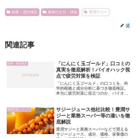
効果・成分検証
身体の土台・持続
豊潤サジー
健
関連記事
「にんにく玉ゴールド」口コミの
効果・成分検証
真実を徹底解析！バイオハック視
点で疲労対策を検証
「にんにく玉ゴールド」の口コミを、科
学的根拠と成分分析に基づき徹底検証。
本当に疲労対策に役立つのか、バイオハ
ック視点で深掘りし、あなたのスタミナ
構築をサポートします。
サジージュース他社比較！豊潤サ
徹底比較レビュー
ジーと業務スーパー等の違いを徹
底解説
豊潤サジーと業務スーパーなどで買える
サジージュース。成分、価格、栄養価の