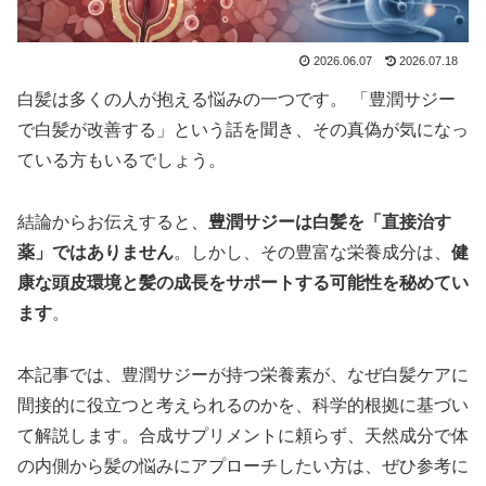
2026.06.07
2026.07.18
白髪は多くの人が抱える悩みの一つです。 「豊潤サジー
で白髪が改善する」という話を聞き、その真偽が気になっ
ている方もいるでしょう。
結論からお伝えすると、
豊潤サジーは白髪を「直接治す
薬」ではありません
。しかし、その豊富な栄養成分は、
健
康な頭皮環境と髪の成長をサポートする可能性を秘めてい
ます
。
本記事では、豊潤サジーが持つ栄養素が、なぜ白髪ケアに
間接的に役立つと考えられるのかを、科学的根拠に基づい
て解説します。合成サプリメントに頼らず、天然成分で体
の内側から髪の悩みにアプローチしたい方は、ぜひ参考に