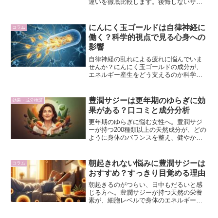
違いを徹底比較します。後悔しないサジ
ー選びで、あなたの健康をサポートする
最適な一本を見つけましょう。
にんにく玉ゴールドは自律神経に
コラム
働く？科学的視点で見る心身への
影響
自律神経の乱れによる疲れに悩んでいま
せんか？にんにく玉ゴールドの成分が、
エネルギー産生をどう支えるのか科学的
に解説。カフェインに頼らない体づくり
を目指すあなたへ。
豊潤サジーは更年期のゆらぎに効
効果・成分検証
果がある？口コミと成分分析
更年期のゆらぎに悩む女性へ。豊潤サジ
ーが持つ200種類以上の天然成分が、どの
ように身体のバランスを整え、健やかな
毎日をサポートするのかを科学的視点か
ら解説します。
朝起きれない悩みに豊潤サジーは
コラム
おすすめ？すっきり目覚める理由
朝起きるのがつらい、日中もだるいと感
じる方へ。豊潤サジーが持つ天然の栄養
素が、細胞レベルで身体のエネルギー生
成をサポートし、すっきりとした目覚め
を促すメカニズムを徹底解説します。