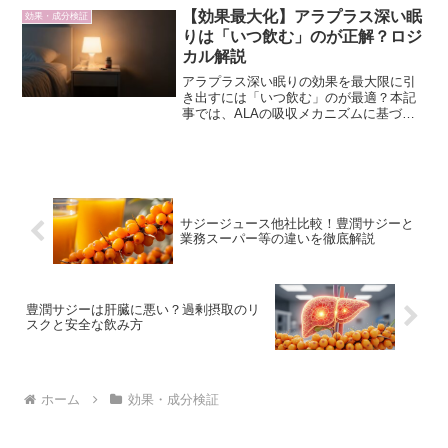
【効果最大化】アラプラス深い眠
効果・成分検証
りは「いつ飲む」のが正解？ロジ
カル解説
アラプラス深い眠りの効果を最大限に引
き出すには「いつ飲む」のが最適？本記
事では、ALAの吸収メカニズムに基づ
き、ロジカルな摂取タイミングを解説。
質の高い睡眠を目指す40代・50代の方
へ。
サジージュース他社比較！豊潤サジーと
業務スーパー等の違いを徹底解説
豊潤サジーは肝臓に悪い？過剰摂取のリ
スクと安全な飲み方
ホーム
効果・成分検証