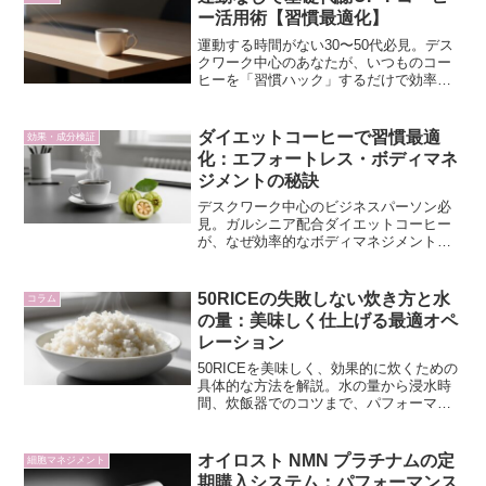
ー活用術【習慣最適化】
運動する時間がない30〜50代必見。デス
クワーク中心のあなたが、いつものコー
ヒーを「習慣ハック」するだけで効率的
に基礎代謝をサポートする方法を解説。
最小の努力で体型をコントロールするロ
ジカルなアプローチを提案します。
ダイエットコーヒーで習慣最適
効果・成分検証
化：エフォートレス・ボディマネ
ジメントの秘訣
デスクワーク中心のビジネスパーソン必
見。ガルシニア配合ダイエットコーヒー
が、なぜ効率的なボディマネジメントを
サポートするのか。その科学的なメカニ
ズムをコンサルタント視点で解説し、意
志力に頼らない習慣置き換えのロジック
50RICEの失敗しない炊き方と水
コラム
を解き明かします。
の量：美味しく仕上げる最適オペ
レーション
50RICEを美味しく、効果的に炊くための
具体的な方法を解説。水の量から浸水時
間、炊飯器でのコツまで、パフォーマン
スを最大化する最適な炊き方をマスター
しましょう。
オイロスト NMN プラチナムの定
細胞マネジメント
期購入システム：パフォーマンス