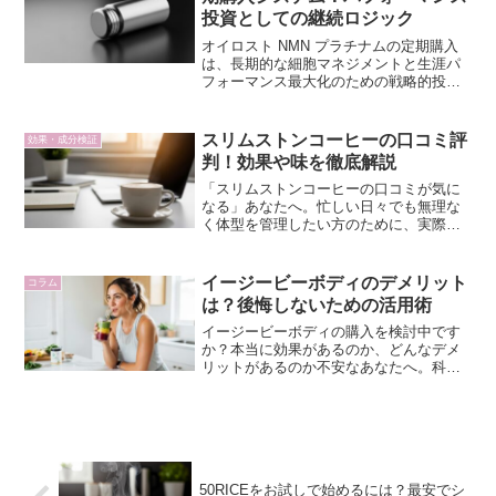
投資としての継続ロジック
オイロスト NMN プラチナムの定期購入
は、長期的な細胞マネジメントと生涯パ
フォーマンス最大化のための戦略的投資
です。経済性、利便性、安定供給の観点
から、そのメリットと注意点を精密に解
説します。
スリムストンコーヒーの口コミ評
効果・成分検証
判！効果や味を徹底解説
「スリムストンコーヒーの口コミが気に
なる」あなたへ。忙しい日々でも無理な
く体型を管理したい方のために、実際の
利用者の声からわかる効果や味、効率的
な取り入れ方を徹底解説します。習慣を
ハックし、理想のボディマネジメントを
イージービーボディのデメリット
コラム
実現しましょう。
は？後悔しないための活用術
イージービーボディの購入を検討中です
か？本当に効果があるのか、どんなデメ
リットがあるのか不安なあなたへ。科学
的根拠に基づき、イージービーボディの
気になるデメリットとその対策、賢い活
用法を徹底解説します。後悔しない選択
のために、ぜひ参考にしてください。
50RICEをお試しで始めるには？最安でシ