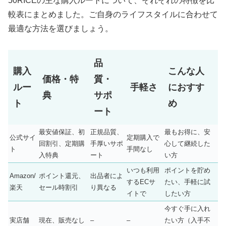
50RICEの主な購入ルートについて、それぞれの特徴を比
較表にまとめました。ご自身のライフスタイルに合わせて
最適な方法を選びましょう。
品
購入
こんな人
価格・特
質・
ルー
手軽さ
におすす
典
サポ
ト
め
ート
最安値保証、初
正規品質、
最もお得に、安
公式サイ
定期購入で
回割引、定期購
手厚いサポ
心して継続した
ト
手間なし
入特典
ート
い方
いつも利用
ポイントを貯め
Amazon/
ポイント還元、
出品者によ
するECサ
たい、手軽に試
楽天
セール時割引
り異なる
イトで
したい方
今すぐ手に入れ
実店舗
現在、販売なし
–
–
たい方（入手不