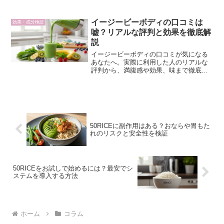
サポートするのか。その科学的なメカニ
ズムをコンサルタント視点で解説し、意
志力に頼らない習慣置き換えのロジック
イージービーボディの口コミは
効果・成分検証
を解き明かします。
嘘？リアルな評判と効果を徹底解
説
イージービーボディの口コミが気になる
あなたへ。実際に利用した人のリアルな
評判から、満腹感や効果、味まで徹底分
析。効率的なボディメイクを始めたい方
は必見です。
50RICEに副作用はある？おならや胃もた
れのリスクと安全性を検証
50RICEをお試しで始めるには？最安でシ
ステムを導入する方法
ホーム
コラム