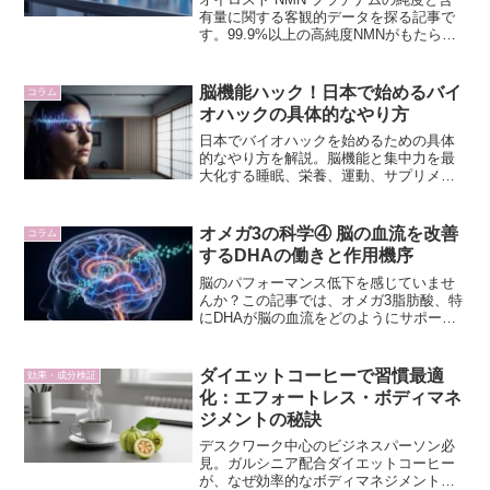
有量に関する客観的データを探る記事で
す。99.9%以上の高純度NMNがもたらす
細胞マネジメントの真価を、詳細な分析
を通じて解説します。データに基づいた
賢明なサプリメント選びをサポートしま
脳機能ハック！日本で始めるバイ
コラム
す。
オハックの具体的なやり方
日本でバイオハックを始めるための具体
的なやり方を解説。脳機能と集中力を最
大化する睡眠、栄養、運動、サプリメン
ト、メンタルハックの科学的アプローチ
を紹介します。
オメガ3の科学④ 脳の血流を改善
コラム
するDHAの働きと作用機序
脳のパフォーマンス低下を感じていませ
んか？この記事では、オメガ3脂肪酸、特
にDHAが脳の血流をどのようにサポート
するのか、その科学的な作用機序を徹底
解説。細胞レベルでの最適化を目指す方
へ、論理的な解決策を提示します。
ダイエットコーヒーで習慣最適
効果・成分検証
化：エフォートレス・ボディマネ
ジメントの秘訣
デスクワーク中心のビジネスパーソン必
見。ガルシニア配合ダイエットコーヒー
が、なぜ効率的なボディマネジメントを