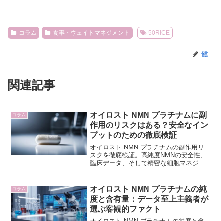
コラム
食事・ウェイトマネジメント
50RICE
健
関連記事
オイロスト NMN プラチナムに副
コラム
作用のリスクはある？安全なイン
プットのための徹底検証
オイロスト NMN プラチナムの副作用リ
スクを徹底検証。高純度NMNの安全性、
臨床データ、そして精密な細胞マネジメ
ントにおける注意点を解説し、不安を解
消します。
オイロスト NMN プラチナムの純
コラム
度と含有量：データ至上主義者が
選ぶ客観的ファクト
オイロスト NMN プラチナムの純度と含