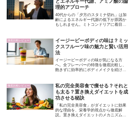
とエネルギー代謝、アミノ酸の論
理的アプローチ
40代からの「夕方のスタミナ切れ」は加
齢によるエネルギー代謝の低下が原因か
もしれません。ミトコンドリアに着目し
たアミノ酸による論理的なアプローチ
で、若々しい活力を取り戻す方法を解説
します。
イージービーボディの味は？ミッ
徹底比較レビュー
クスフルーツ味の魅力と賢い活用
法
イージービーボディの味が気になる方
へ。全フレーバーの特徴を徹底比較し、
飽きずに効率的にボディメイクを続ける
ための賢い選び方を解説。あなたの理想
をサポートします。
私の完全美容食で痩せる？それと
徹底比較レビュー
も太る？置き換えダイエットを成
功させる秘訣
「私の完全美容食」がダイエットに効果
的な理由を、栄養学的視点から徹底解
説。置き換えダイエットのメカニズム
や、巷で囁かれる「太る」という噂の真
相に迫ります。