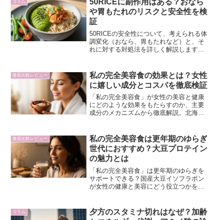
50RICEに副作用はある？おなら
コラム
や胃もたれのリスクと安全性を検
証
50RICEの安全性について、考えられる体
調変化（おなら、胃もたれなど）と、そ
れに対する対処法を詳しく解説します。
食品としての特性を理解し、安心して
日々の食事に取り入れるためのヒントを
ご紹介。
私の完全美容食の効果とは？女性
徹底比較レビュー
に嬉しい成分とコスパを徹底検証
「私の完全美容食」が女性の美容と健康
にどのような効果をもたらすのか、主要
成分のメカニズムから徹底解説。北海道
産大豆イソフラボンや無添加ソイアミノ
酸が、ホルモンバランスや肌・髪にどう
アプローチするのかを論理的に検証し、
私の完全美容食は更年期のゆらぎ
徹底比較レビュー
その費用対効果まで深く掘り下げます。
世代におすすめ？大豆プロテイン
の魅力とは
「私の完全美容食」は更年期のゆらぎを
サポートできる？国産大豆イソフラボン
が女性の健康と美容にどう役立つかを科
学的根拠に基づき解説。ホルモンバラン
スの乱れが気になる30代・40代女性へ。
夕方のスタミナ切れはなぜ？加齢
コラム