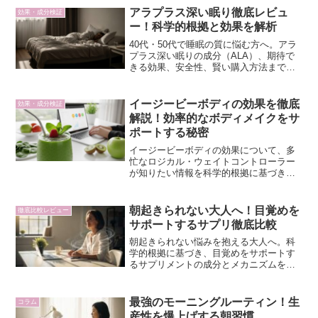
アラプラス深い眠り徹底レビュ
効果・成分検証
ー！科学的根拠と効果を解析
40代・50代で睡眠の質に悩む方へ。アラ
プラス深い眠りの成分（ALA）、期待で
きる効果、安全性、賢い購入方法まで、
科学的根拠に基づき徹底レビュー。あな
たの睡眠の質向上をサポートする一歩を
解説します。
イージービーボディの効果を徹底
効果・成分検証
解説！効率的なボディメイクをサ
ポートする秘密
イージービーボディの効果について、多
忙なロジカル・ウェイトコントローラー
が知りたい情報を科学的根拠に基づき徹
底解説します。スマートに集中力を維持
しながらボディメイクをサポートする秘
密をご紹介。
朝起きられない大人へ！目覚めを
徹底比較レビュー
サポートするサプリ徹底比較
朝起きられない悩みを抱える大人へ。科
学的根拠に基づき、目覚めをサポートす
るサプリメントの成分とメカニズムを徹
底解説。集中力を高め、午前中のパフォ
ーマンスを最大化するバイオハック視点
から、あなたに最適な一品を見つけまし
最強のモーニングルーティン！生
コラム
ょう。
産性を爆上げする朝習慣