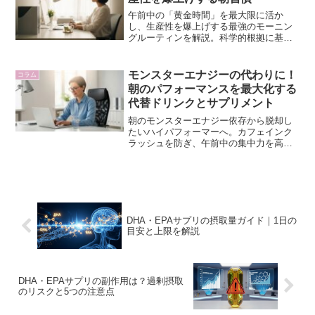
午前中の「黄金時間」を最大限に活か
し、生産性を爆上げする最強のモーニン
グルーティンを解説。科学的根拠に基づ
いた習慣で、集中力とパフォーマンスを
高めたいロジカル・ハイパフォーマー必
見です。
モンスターエナジーの代わりに！
コラム
朝のパフォーマンスを最大化する
代替ドリンクとサプリメント
朝のモンスターエナジー依存から脱却し
たいハイパフォーマーへ。カフェインク
ラッシュを防ぎ、午前中の集中力を高め
る科学的根拠に基づいた代替ドリンクと
サプリメントを解説します。
DHA・EPAサプリの摂取量ガイド｜1日の
目安と上限を解説
DHA・EPAサプリの副作用は？過剰摂取
のリスクと5つの注意点