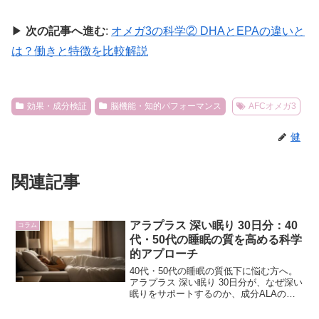
▶
次の記事へ進む
:
オメガ3の科学② DHAとEPAの違いと
は？働きと特徴を比較解説
効果・成分検証
脳機能・知的パフォーマンス
AFCオメガ3
健
関連記事
アラプラス 深い眠り 30日分：40
コラム
代・50代の睡眠の質を高める科学
的アプローチ
40代・50代の睡眠の質低下に悩む方へ。
アラプラス 深い眠り 30日分が、なぜ深い
眠りをサポートするのか、成分ALAの科
学的根拠と賢い購入方法を解説します。