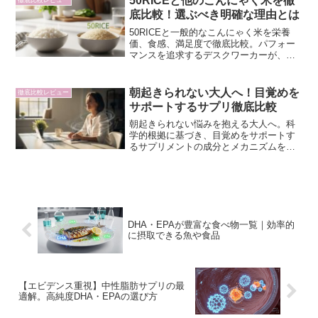
50RICEと他のこんにゃく米を徹
徹底比較レビュー
底比較！選ぶべき明確な理由とは
50RICEと一般的なこんにゃく米を栄養
価、食感、満足度で徹底比較。パフォー
マンスを追求するデスクワーカーが、な
ぜ50RICEを選ぶべきか明確な理由を解説
します。
朝起きられない大人へ！目覚めを
徹底比較レビュー
サポートするサプリ徹底比較
朝起きられない悩みを抱える大人へ。科
学的根拠に基づき、目覚めをサポートす
るサプリメントの成分とメカニズムを徹
底解説。集中力を高め、午前中のパフォ
ーマンスを最大化するバイオハック視点
から、あなたに最適な一品を見つけまし
ょう。
DHA・EPAが豊富な食べ物一覧｜効率的
に摂取できる魚や食品
【エビデンス重視】中性脂肪サプリの最
適解。高純度DHA・EPAの選び方