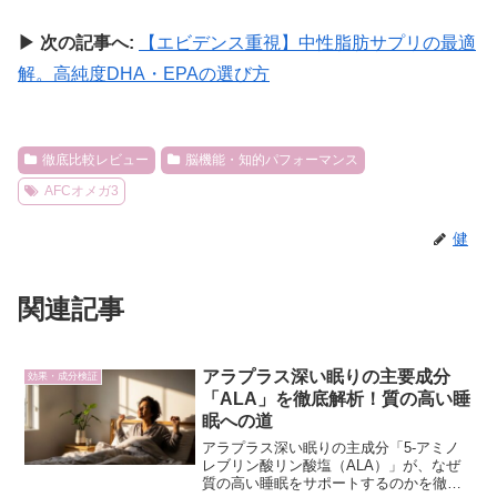
▶︎ 次の記事へ:
【エビデンス重視】中性脂肪サプリの最適
解。高純度DHA・EPAの選び方
徹底比較レビュー
脳機能・知的パフォーマンス
AFCオメガ3
健
関連記事
アラプラス深い眠りの主要成分
効果・成分検証
「ALA」を徹底解析！質の高い睡
眠への道
アラプラス深い眠りの主成分「5-アミノ
レブリン酸リン酸塩（ALA）」が、なぜ
質の高い睡眠をサポートするのかを徹底