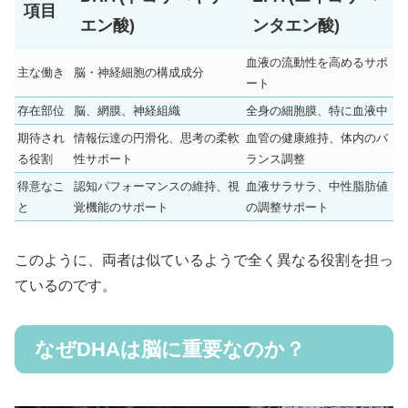
項目
エン酸)
ンタエン酸)
血液の流動性を高めるサポ
主な働き
脳・神経細胞の構成成分
ート
存在部位
脳、網膜、神経組織
全身の細胞膜、特に血液中
期待され
情報伝達の円滑化、思考の柔軟
血管の健康維持、体内のバ
る役割
性サポート
ランス調整
得意なこ
認知パフォーマンスの維持、視
血液サラサラ、中性脂肪値
と
覚機能のサポート
の調整サポート
このように、両者は似ているようで全く異なる役割を担っ
ているのです。
なぜDHAは脳に重要なのか？