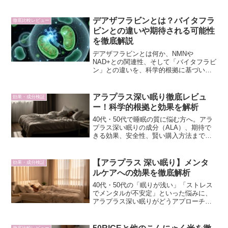
解説。安全性や飲み合わせの注意点もご
紹介し、あなたの睡眠の質改善をロジカ
ルにサポートします。
デアザフラビンとは？バイタフラ
徹底比較レビュー
ビンとの違いや期待される可能性
を徹底解説
デアザフラビンとは何か、NMNや
NAD+との関連性、そして「バイタフラビ
ン」との違いを、科学的根拠に基づいて
解説します。細胞レベルでの健康維持に
関心のあるロンジェビティ投資家必見で
す。
アラプラス深い眠り徹底レビュ
効果・成分検証
ー！科学的根拠と効果を解析
40代・50代で睡眠の質に悩む方へ。アラ
プラス深い眠りの成分（ALA）、期待で
きる効果、安全性、賢い購入方法まで、
科学的根拠に基づき徹底レビュー。あな
たの睡眠の質向上をサポートする一歩を
解説します。
【アラプラス 深い眠り】メンタ
効果・成分検証
ルケアへの効果を徹底解析
40代・50代の「眠りが浅い」「ストレス
でメンタルが不安定」といった悩みに、
アラプラス深い眠りがどうアプローチす
るのか？科学的根拠に基づき、ALAの働
きとメンタルケアへの効果を徹底解説し
ます。