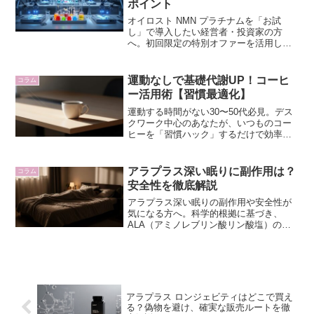
ポイント
オイロスト NMN プラチナムを「お試
し」で導入したい経営者・投資家の方
へ。初回限定の特別オファーを活用し、
細胞マネジメントシステムを賢くスター
トさせる方法を解説。リスクを抑え、生
涯パフォーマンスを最大化するための戦
運動なしで基礎代謝UP！コーヒ
コラム
略をお伝えします。
ー活用術【習慣最適化】
運動する時間がない30〜50代必見。デス
クワーク中心のあなたが、いつものコー
ヒーを「習慣ハック」するだけで効率的
に基礎代謝をサポートする方法を解説。
最小の努力で体型をコントロールするロ
ジカルなアプローチを提案します。
アラプラス深い眠りに副作用は？
コラム
安全性を徹底解説
アラプラス深い眠りの副作用や安全性が
気になる方へ。科学的根拠に基づき、
ALA（アミノレブリン酸リン酸塩）の安
全性や注意点を徹底解説。安心して選ぶ
ための情報を提供します。
アラプラス ロンジェビティはどこで買え
る？偽物を避け、確実な販売ルートを徹