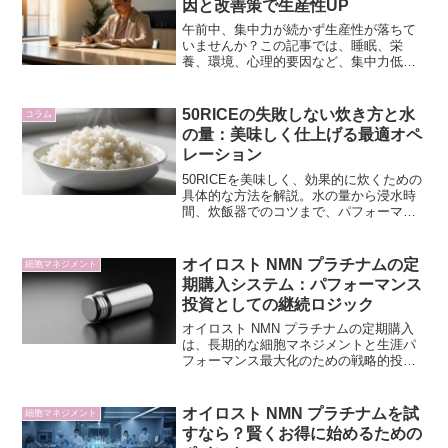
因と改善策で生産性UP
午前中、集中力が続かず生産性が落ちて
いませんか？この記事では、睡眠、栄
養、環境、心理的要因など、集中力低下
の隠れた原因を科学的に解説。具体的な
改善策で、午前中の「黄金時間」を最大
限に活用し、ハイパフォーマンスを実現
50RICEの失敗しない炊き方と水
コラム
しましょう。
の量：美味しく仕上げる最適オペ
レーション
50RICEを美味しく、効果的に炊くための
具体的な方法を解説。水の量から浸水時
間、炊飯器でのコツまで、パフォーマン
スを最大化する最適な炊き方をマスター
しましょう。
オイロスト NMN プラチナムの定
細胞マネジメント
期購入システム：パフォーマンス
投資としての継続ロジック
オイロスト NMN プラチナムの定期購入
は、長期的な細胞マネジメントと生涯パ
フォーマンス最大化のための戦略的投資
です。経済性、利便性、安定供給の観点
から、そのメリットと注意点を精密に解
説します。
オイロスト NMN プラチナムを試
細胞マネジメント
すなら？賢くお得に始めるための